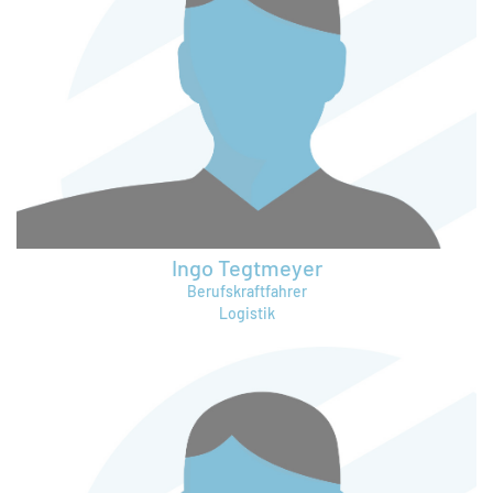
paul.joehrendt@bruening-group.de
Ingo Tegtmeyer
Berufskraftfahrer
Logistik