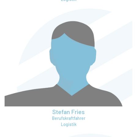
tim.krueger@bruening-group.de
Stefan Fries
Berufskraftfahrer
Logistik