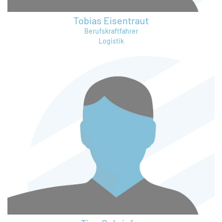
Tobias Eisentraut
Berufskraftfahrer
Logistik
tobias.eisentraut@bruening-group.de