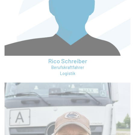
sieto.schomacker@bruening-group.de
+49 421 64361972
Rico Schreiber
Berufskraftfahrer
Logistik