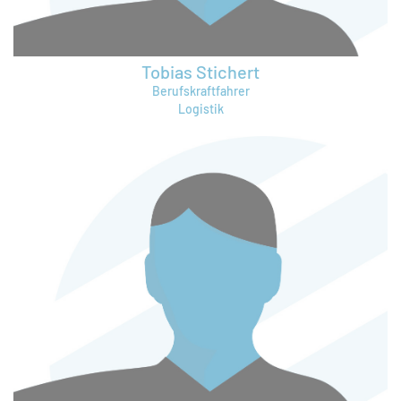
Tobias Stichert
Berufskraftfahrer
Logistik
tobias.stichert@bruening-group.de