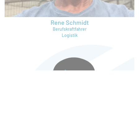
Rene Schmidt
Berufskraftfahrer
Logistik
rene.schmidt@bruening-group.de