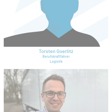
ingo.tegtmeyer@bruening-group.de
Torsten Goerlitz
Berufskraftfahrer
Logistik