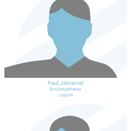
Paul Jöhrendt
Berufskraftfahrer
Logistik