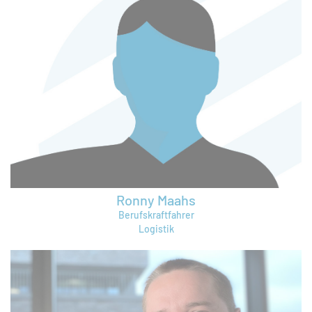
thomas.schultz@bruening-group.de
Ronny Maahs
Berufskraftfahrer
Logistik