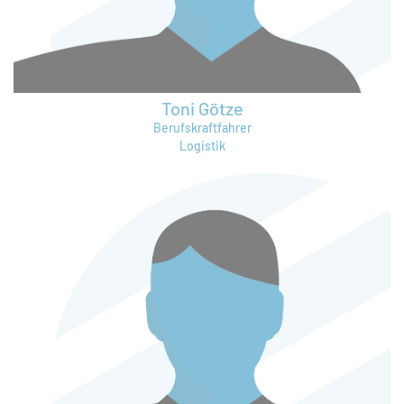
Toni Götze
Berufskraftfahrer
Logistik
toni.goetze@bruening-group.de