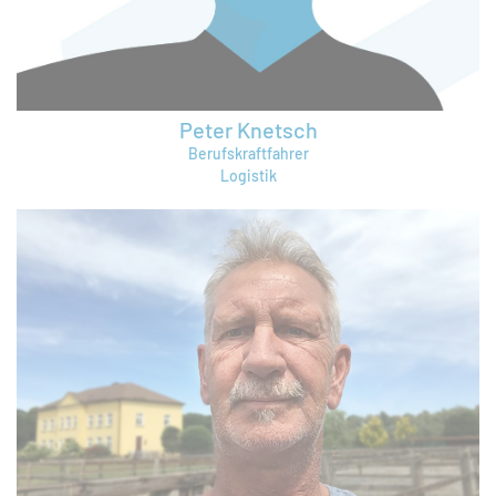
Peter Knetsch
Berufskraftfahrer
Logistik
peter.knetsch@bruening-group.de