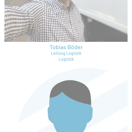
torsten.goerlitz@bruening-group.de
Tobias Böder
Leitung Logistik
Logistik
tobias.boeder@bruening-group.de
+49 421 64361973