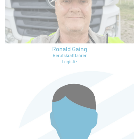
rico.schreiber@bruening-group.de
Ronald Gaing
Berufskraftfahrer
Logistik
ronald.gaing@bruening-group.de